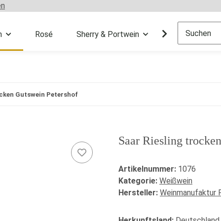
en
n
Rosé
Sherry & Portwein
Sekt & Champ
ocken Gutswein Petershof
Saar Riesling trocke
Artikelnummer:
1076
Kategorie:
Weißwein
Hersteller:
Weinmanufaktur 
Herkunftsland:
Deutschland