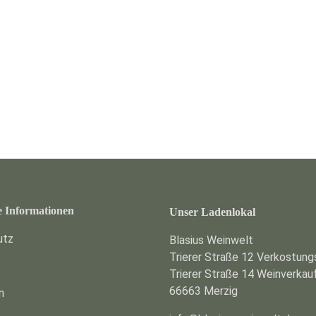
e Informationen
Unser Ladenlokal
utz
Blasius Weinwelt
Trierer Straße 12 Verkostun
Trierer Straße 14 Weinverkau
66663 Merzig
m