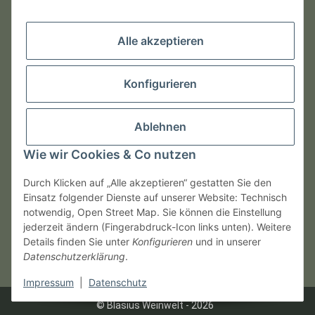
Kontakt / Anfahrt
Öffnungszeiten
Alle akzeptieren
Montag und Dienstag
Geschlossen
Konfigurieren
Mittwoch bis Freitag und Sonntag
10:00 Uhr - 22:00 Uhr
Ablehnen
Samstag
Wie wir Cookies & Co nutzen
12:00 Uhr - 17:3
0 Uhr
Durch Klicken auf „Alle akzeptieren“ gestatten Sie den
Einsatz folgender Dienste auf unserer Website: Technisch
notwendig, Open Street Map. Sie können die Einstellung
jederzeit ändern (Fingerabdruck-Icon links unten). Weitere
Vertrag widerrufen
Details finden Sie unter
Konfigurieren
und in unserer
Datenschutzerklärung
.
* Alle Preise inkl. gesetzlicher USt., zzgl.
Versand
Impressum
|
Datenschutz
© Blasius Weinwelt - 2026