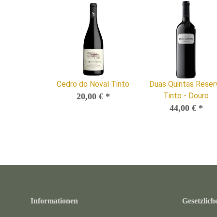
Cedro do Noval Tinto
Duas Quintas Reser
Tinto - Douro
20,00 €
*
44,00 €
*
Informationen
Gesetzlich