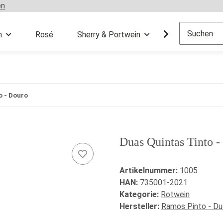
en
n
Rosé
Sherry & Portwein
Sekt & Champ
o - Douro
Duas Quintas Tinto -
Artikelnummer:
1005
HAN:
735001-2021
Kategorie:
Rotwein
Hersteller:
Ramos Pinto - Du