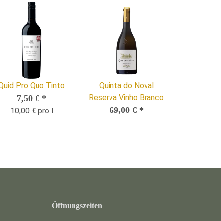
Quid Pro Quo Tinto
Quinta do Noval
Reserva Vinho Branco
7,50 €
*
69,00 €
*
10,00 € pro l
Öffnungszeiten