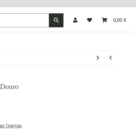
0,00 €
agner
Vermouth
Spirituosen
 Douro
as Quintas