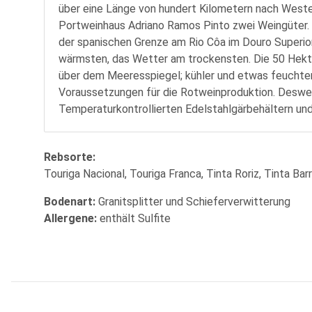
über eine Länge von hundert Kilometern nach Westen
Portweinhaus Adriano Ramos Pinto zwei Weingüter. D
der spanischen Grenze am Rio Côa im Douro Superior
wärmsten, das Wetter am trockensten. Die 50 Hekt
über dem Meeresspiegel; kühler und etwas feuchter 
Voraussetzungen für die Rotweinproduktion. Desweg
Temperaturkontrollierten Edelstahlgärbehältern und
Rebsorte:
Touriga Nacional, Touriga Franca, Tinta Roriz, Tinta Ba
Bodenart:
Granitsplitter und Schieferverwitterung
Allergene:
enthält Sulfite