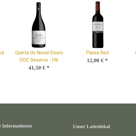
va
Quinta do Noval Douro
Passa Red
DOC Reserva - HK
12,00 €
*
41,50 €
*
e Informationen
Unser Ladenlokal