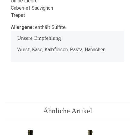
Ull de Llebre
Cabernet Sauvignon
Trepat
Allergene:
enthält Sulfite
Unsere Empfehlung
x
Wurst, Käse, Kalbfleisch, Pasta, Hähnchen
Ähnliche Artikel