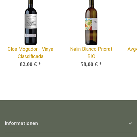
Clos Mogador - Vinya
Nelin Blanco Priorat
Avgv
Classificada
BIO
82,00 €
*
58,00 €
*
Informationen