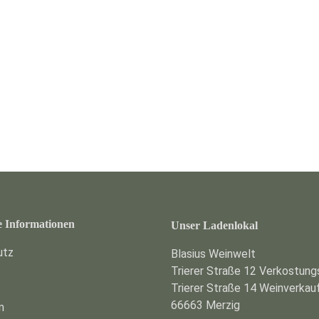
e Informationen
Unser Ladenlokal
utz
Blasius Weinwelt
Trierer Straße 12 Verkostun
Trierer Straße 14 Weinverkau
66663 Merzig
m