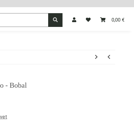
0,00 €
agner
Vermouth
Spirituosen
o - Bobal
lvet