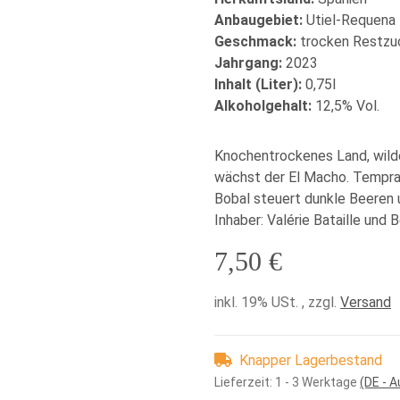
Anbaugebiet:
Utiel-Requena 
Geschmack:
trocken Restzuc
Jahrgang:
2023
Inhalt (Liter):
0,75l
Alkoholgehalt:
12,5% Vol.
Knochentrockenes Land, wilde 
wächst der El Macho. Tempran
Bobal steuert dunkle Beeren u
Inhaber: Valérie Bataille und 
7,50 €
inkl. 19% USt. , zzgl.
Versand
Knapper Lagerbestand
Lieferzeit:
1 - 3 Werktage
(DE - 