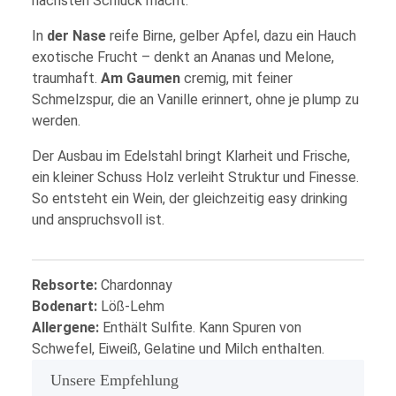
nächsten Schluck macht.
In
der Nase
reife Birne, gelber Apfel, dazu ein Hauch
exotische Frucht – denkt an Ananas und Melone,
traumhaft.
Am Gaumen
cremig, mit feiner
Schmelzspur, die an Vanille erinnert, ohne je plump zu
werden.
Der Ausbau im Edelstahl bringt Klarheit und Frische,
ein kleiner Schuss Holz verleiht Struktur und Finesse.
So entsteht ein Wein, der gleichzeitig easy drinking
und anspruchsvoll ist.
Produkteigenschaft
Wert
Rebsorte:
Chardonnay
Bodenart:
Löß-Lehm
Allergene:
Enthält Sulfite. Kann Spuren von
Schwefel, Eiweiß, Gelatine und Milch enthalten.
Unsere Empfehlung
x